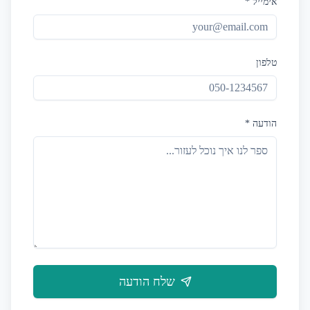
אימייל *
טלפון
הודעה *
שלח הודעה